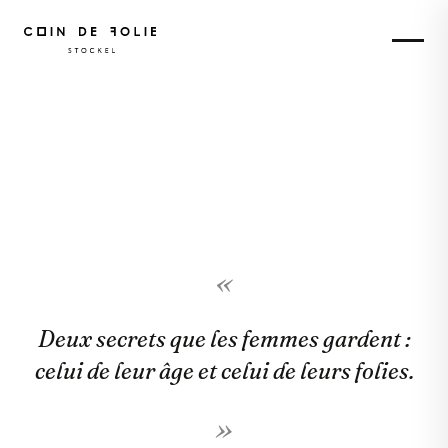
PLACE DUMON, STOCKEL — BRUXELLES
Rendez-vous chez
Coin de Folie
Une boutique dédiée à la femme moderne et chic, en plein
cœur de Stockel.
«
Deux secrets que les femmes gardent :
celui de leur âge et celui de leurs folies.
»