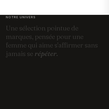
NOTRE UNIVERS
Une
sélection
pointue
de
marques,
pensée
pour
une
femme
qui
aime
s'affirmer
sans
jamais
se
répéter.